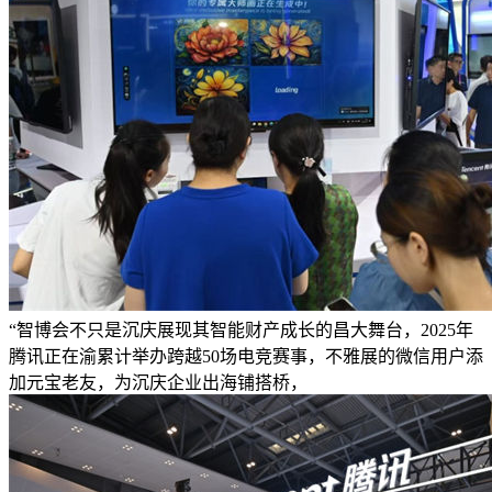
“智博会不只是沉庆展现其智能财产成长的昌大舞台，2025年
腾讯正在渝累计举办跨越50场电竞赛事，不雅展的微信用户添
加元宝老友，为沉庆企业出海铺搭桥，