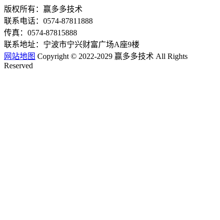
版权所有：赢多多技术
联系电话：0574-87811888
传真：0574-87815888
联系地址：宁波市宁兴财富广场A座9楼
网站地图
Copyright © 2022-2029 赢多多技术 All Rights
Reserved