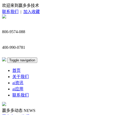
欢迎来到赢多多技术
联系我们
|
加入收藏
800-9574-088
400-990-0781
Toggle navigation
首页
关于我们
ai资讯
ai应用
联系我们
赢多多动态
NEWS