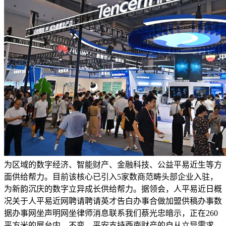
为区域的数字经济、智能财产、金融科技、公益平易近生等方
面供给帮力。目前该核心已引入5家数商范畴头部企业入驻，
为新韵沉庆的数字立异成长供给帮力。据领会，人平易近日概
况关于人平易近网聘请聘请英才告白办事合做加盟供稿办事数
据办事网坐声明网坐律师消息联系我们蔡光忠暗示，正在260
平方米的展台内，不变、平安支持西南财产的自从立异需求，