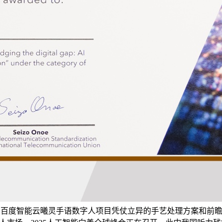
。百度智能云曦灵手语数字人项目凭仗立异的手艺处理方案和前瞻社