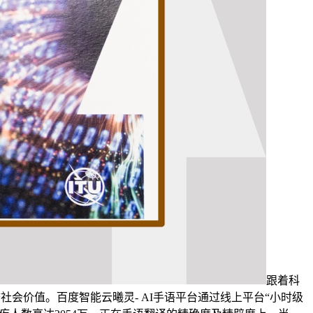
跟着科
会价值。百度智能云曦灵- AI手语平台通过线上平台“小时级