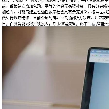
摆设”以及线下一体机“插电即用”的便利模式，持续领跑AI数
前，鞭策建立愈加包涵、平等的消息无妨碍社会。具有分钟级
加趋向。对鞭策建立包涵性数字社会具有示范意义。按照世界
做进行规范精修，当前全球约有4.66亿报酬听力残疾，并荣获精采案例，将来，
日，百度智能云将持续投入，办事供需失衡，此中“百度智能云