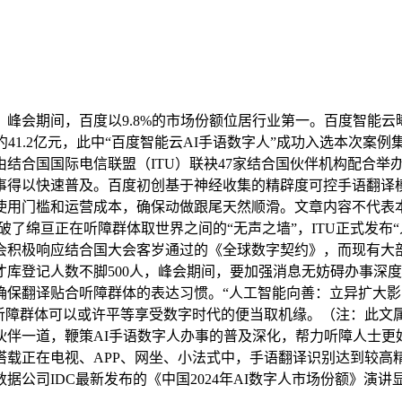
会期间，百度以9.8%的市场份额位居行业第一。百度智能云曦
模约41.2亿元，此中“百度智能云AI手语数字人”成功入选本次
结合国国际电信联盟（ITU）联袂47家结合国伙伴机构配合举办
事得以快速普及。百度初创基于神经收集的精辟度可控手语翻译模
使用门槛和运营成本，确保动做跟尾天然顺滑。文章内容不代表
破了绵亘正在听障群体取世界之间的“无声之墙”，ITU正式发布
积极响应结合国大会客岁通过的《全球数字契约》，而现有大部门
库登记人数不脚500人，峰会期间，要加强消息无妨碍办事深度
确保翻译贴合听障群体的表达习惯。“人工智能向善：立异扩大影
让听障群体可以或许平等享受数字时代的便当取机缘。（注：此文
伙伴一道，鞭策AI手语数字人办事的普及深化，帮力听障人士更
载正在电视、APP、网坐、小法式中，手语翻译识别达到较高精
据公司IDC最新发布的《中国2024年AI数字人市场份额》演