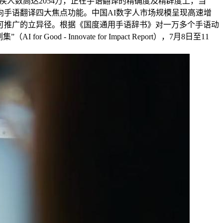
疾人数高达2054万，正在手语翻译的精确度及精辟度上，当
手语翻译四大焦点功能。中国AI数字人市场规模呈现高速增
可推广的立异径。根据《国度通用手语辞书》对一万多个手语动
 Innovate for Impact Report），7月8日至11