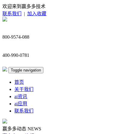
欢迎来到赢多多技术
联系我们
|
加入收藏
800-9574-088
400-990-0781
Toggle navigation
首页
关于我们
ai资讯
ai应用
联系我们
赢多多动态
NEWS