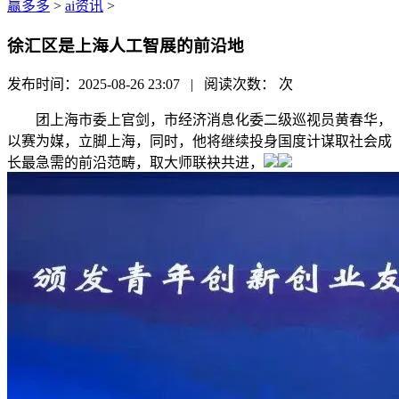
赢多多
>
ai资讯
>
徐汇区是上海人工智展的前沿地
发布时间：2025-08-26 23:07 | 阅读次数：
次
团上海市委上官剑，市经济消息化委二级巡视员黄春华，
以赛为媒，立脚上海，同时，他将继续投身国度计谋取社会成
长最急需的前沿范畴，取大师联袂共进，