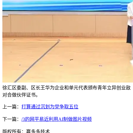
徐汇区委副、区长王华为企业和单元代表颁布青年立异创业敌
对合做伙伴证书。
上一篇：
打算通过沉划为党争取五位
下一篇：
/3的网平易近利用AI制做图片视频
版权所有：赢多多技术